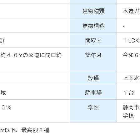
建物種類
木造ガ
建物構造
-
)
間取り
１LDK
約４.０mの公道に間口約
築年月
令和６
設備
上下水
地域
駐車場
１台
００％
学区
静岡市
学校
m以下、最高限３種