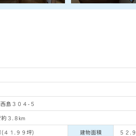
西島３０４-５
約３.８km
(４１.９９坪)
建物面積
５２.