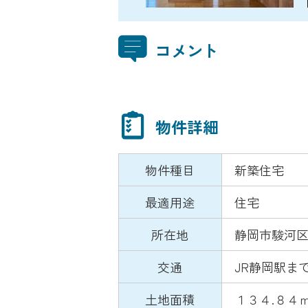
コメント
物件詳細
物件種目
新築住宅
最適用途
住宅
所在地
静岡市駿河区
交通
JR静岡駅まで
土地面積
１３４.８４㎡