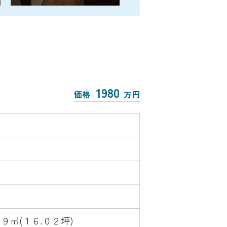
1980
価格
万円
９９㎡(１６.０２坪)