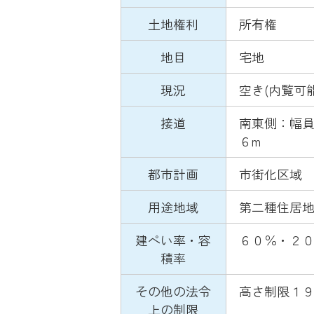
土地権利
所有権
地目
宅地
現況
空き(内覧可能
接道
南東側：幅員
６m
都市計画
市街化区域
用途地域
第二種住居
建ぺい率・容
６０％・２
積率
その他の法令
高さ制限１９
上の制限