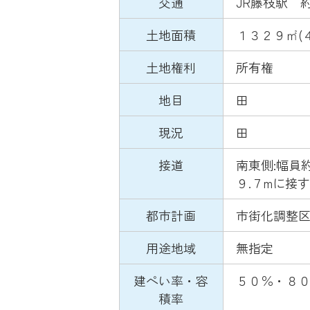
交通
JR藤枝駅 約
土地面積
１３２９㎡(
土地権利
所有権
地目
田
現況
田
接道
南東側:幅員
９.７mに接
都市計画
市街化調整
用途地域
無指定
建ぺい率・容
５０％・８
積率