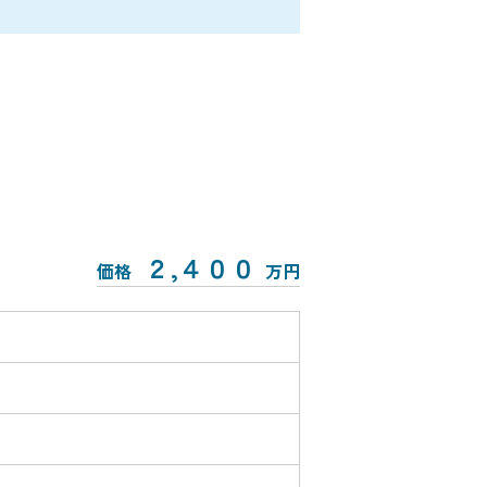
２,４００
価格
万円