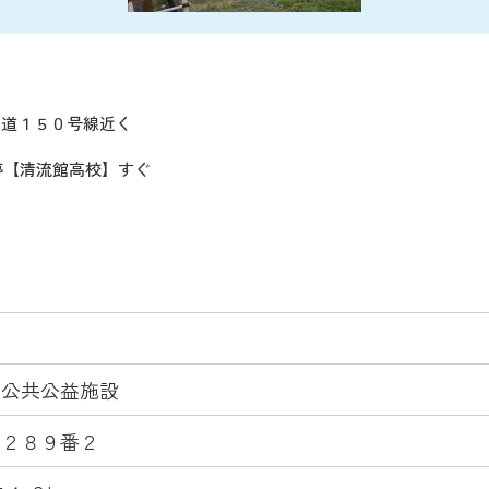
国道１５０号線近く
停【清流館高校】すぐ
・公共公益施設
田２８９番２