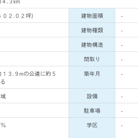
４.３km
４０２.０２坪)
建物面積
-
建物種類
-
建物構造
-
間取り
-
約１３.９mの公道に約５
築年月
-
する
区域
設備
-
駐車場
-
０％
学区
-